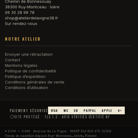
Chemin de Bonnesouay
38300 Ruy-Montceau · Isère
06 30 28 98 78
shop@atelierdelavigne38.fr
Sur rendez-vous
NOTRE ATELIER
Envoyer une rétractation
Contact
Mentions légales
Politique de confidentialité
Politique d’expédition
Conditions générales de vente
Conditions d’utilisation
PAIEMENT SÉCURISÉ
VISA
MC
CB
PAYPAL
APPLE
4×
SITE PROTÉGÉ · TLS 1.3 · AVIS VÉRIFIÉS CERTIFIÉ NF
© 2009 — 2026 · Atelier de la Vigne · SIRET 512 803 471 00018
Conçu et expédié depuis Ruy-Montceau, Isère, France