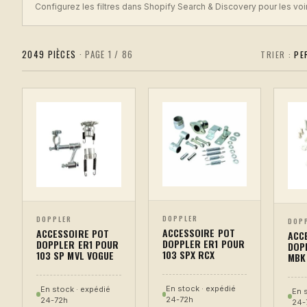
Configurez les filtres dans Shopify Search & Discovery pour les voir 
2049 PIÈCES
· PAGE 1 / 86
TRIER :
DOPPLER
DOPPLER
DOP
ACCESSOIRE POT
ACCESSOIRE POT
ACC
DOPPLER ER1 POUR
DOPPLER ER1 POUR
DOP
103 SPX RCX
103 SP MVL VOGUE
MBK
En stock · expédié
En stock · expédié
En 
24-72h
24-72h
24-