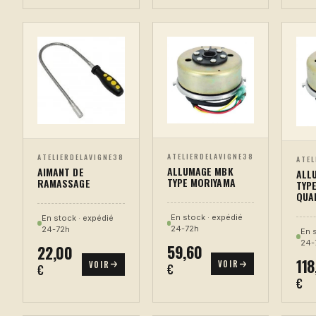
ATELIERDELAVIGNE38
ATELIERDELAVIGNE38
ATEL
ALLUMAGE MBK
AIMANT DE
ALL
TYPE MORIYAMA
RAMASSAGE
TYP
QUA
En stock · expédié
En stock · expédié
24-72h
24-72h
En 
24-
59,60
22,00
118
VOIR
VOIR
€
€
€