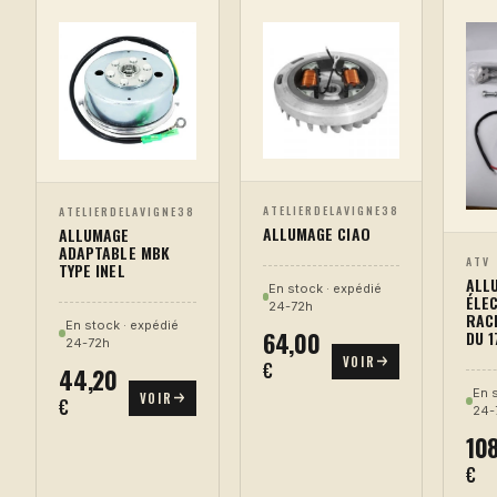
ATELIERDELAVIGNE38
ATELIERDELAVIGNE38
ALLUMAGE CIAO
ALLUMAGE
ADAPTABLE MBK
ATV
TYPE INEL
ALL
En stock · expédié
ÉLE
24-72h
RAC
En stock · expédié
64,00
DU 1
24-72h
VOIR
€
44,20
En 
VOIR
€
24-
10
€