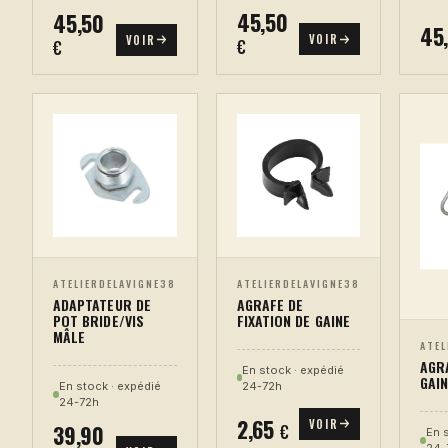
45,50
45,50
45
VOIR
VOIR
€
€
ATELIERDELAVIGNE38
ATELIERDELAVIGNE38
AGRAFE DE
ADAPTATEUR DE
FIXATION DE GAINE
POT BRIDE/VIS
MÂLE
ATEL
AGRA
En stock · expédié
GAIN
24-72h
En stock · expédié
24-72h
2,65
VOIR
39,90
€
En 