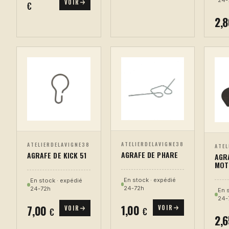
24-
VOIR
€
2,
ATELIERDELAVIGNE38
ATELIERDELAVIGNE38
ATEL
AGRAFE DE PHARE
AGRAFE DE KICK 51
AGR
MOT
En stock · expédié
En stock · expédié
24-72h
24-72h
En 
24-
1,00
7,00
VOIR
VOIR
€
€
2,