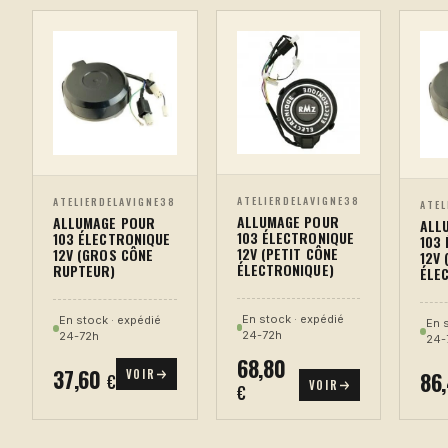
ATELIERDELAVIGNE38
ATELIERDELAVIGNE38
ATEL
ALLUMAGE POUR
ALLUMAGE POUR
ALL
103 ÉLECTRONIQUE
103 ÉLECTRONIQUE
103
12V (PETIT CÔNE
12V (GROS CÔNE
12V 
ÉLECTRONIQUE)
RUPTEUR)
ÉLE
En stock · expédié
En stock · expédié
En 
24-72h
24-72h
24-
68,80
37,60
VOIR
86
€
VOIR
€