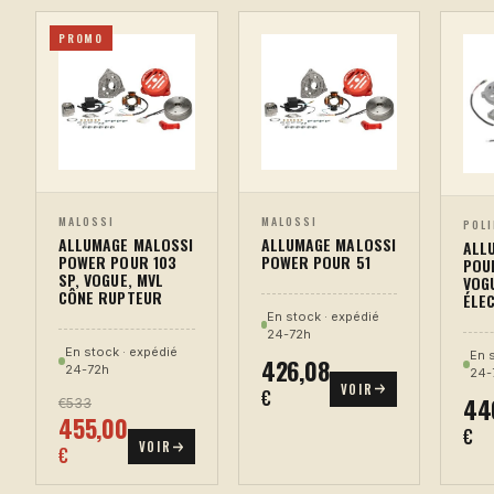
PROMO
MALOSSI
MALOSSI
POLI
ALLUMAGE MALOSSI
ALLUMAGE MALOSSI
ALL
POWER POUR 51
POWER POUR 103
POUR
SP, VOGUE, MVL
VOG
CÔNE RUPTEUR
ÉLE
En stock · expédié
24-72h
En stock · expédié
En 
426,08
24-72h
24-
VOIR
€
44
€533
455,00
€
VOIR
€