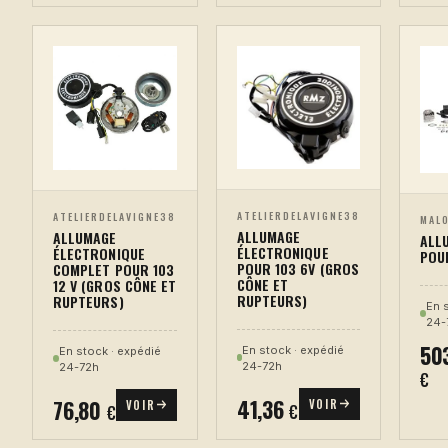
ATELIERDELAVIGNE38
ATELIERDELAVIGNE38
MAL
ALLUMAGE
ALLUMAGE
ALL
ÉLECTRONIQUE
ÉLECTRONIQUE
POU
POUR 103 6V (GROS
COMPLET POUR 103
CÔNE ET
12 V (GROS CÔNE ET
RUPTEURS)
RUPTEURS)
En 
24-
50
En stock · expédié
En stock · expédié
24-72h
24-72h
€
41,36
76,80
VOIR
VOIR
€
€