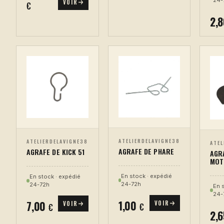
24-
VOIR
€
2,
ATELIERDELAVIGNE38
ATELIERDELAVIGNE38
ATEL
AGRAFE DE PHARE
AGRAFE DE KICK 51
AGR
MOT
En stock · expédié
En stock · expédié
24-72h
24-72h
En 
24-
1,00
7,00
VOIR
VOIR
€
€
2,