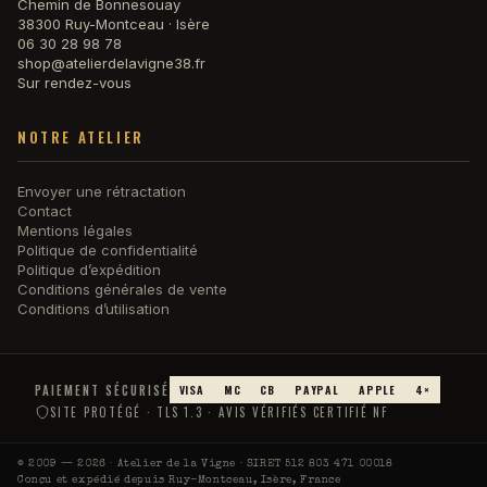
Chemin de Bonnesouay
38300 Ruy-Montceau · Isère
06 30 28 98 78
shop@atelierdelavigne38.fr
Sur rendez-vous
NOTRE ATELIER
Envoyer une rétractation
Contact
Mentions légales
Politique de confidentialité
Politique d’expédition
Conditions générales de vente
Conditions d’utilisation
PAIEMENT SÉCURISÉ
VISA
MC
CB
PAYPAL
APPLE
4×
SITE PROTÉGÉ · TLS 1.3 · AVIS VÉRIFIÉS CERTIFIÉ NF
© 2009 — 2026 · Atelier de la Vigne · SIRET 512 803 471 00018
Conçu et expédié depuis Ruy-Montceau, Isère, France