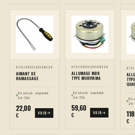
ATELIERDELAVIGNE38
ATELIERDELAVIGNE38
ATEL
ALLUMAGE MBK
AIMANT DE
ALL
TYPE MORIYAMA
RAMASSAGE
TYP
QUA
En stock · expédié
En stock · expédié
24-72h
24-72h
En 
24-
59,60
22,00
118
VOIR
VOIR
€
€
€