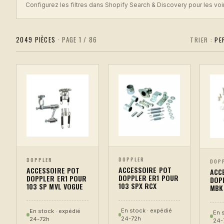
Configurez les filtres dans Shopify Search & Discovery pour les voir 
2049 PIÈCES
· PAGE 1 / 86
TRIER :
DOPPLER
DOPPLER
DOP
ACCESSOIRE POT
ACCESSOIRE POT
ACC
DOPPLER ER1 POUR
DOPPLER ER1 POUR
DOP
103 SPX RCX
103 SP MVL VOGUE
MBK
En stock · expédié
En stock · expédié
En 
24-72h
24-72h
24-