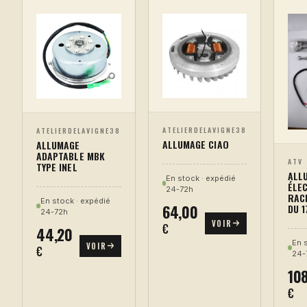
ATELIERDELAVIGNE38
ATELIERDELAVIGNE38
ALLUMAGE CIAO
ALLUMAGE
ADAPTABLE MBK
ATV
TYPE INEL
ALL
En stock · expédié
ÉLE
24-72h
RAC
En stock · expédié
64,00
DU 1
24-72h
VOIR
€
44,20
En 
VOIR
€
24-
10
€