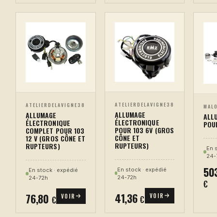
ATELIERDELAVIGNE38
ATELIERDELAVIGNE38
MAL
ALLUMAGE
ALLUMAGE
ALL
ÉLECTRONIQUE
ÉLECTRONIQUE
POU
POUR 103 6V (GROS
COMPLET POUR 103
CÔNE ET
12 V (GROS CÔNE ET
RUPTEURS)
RUPTEURS)
En 
24-
50
En stock · expédié
En stock · expédié
24-72h
24-72h
€
41,36
76,80
VOIR
VOIR
€
€