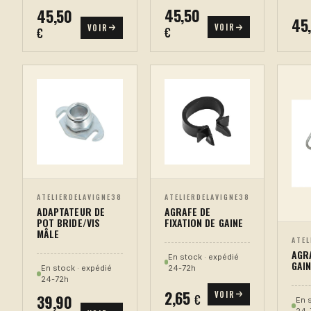
45,50
45,50
45
VOIR
VOIR
€
€
ATELIERDELAVIGNE38
ATELIERDELAVIGNE38
AGRAFE DE
ADAPTATEUR DE
FIXATION DE GAINE
POT BRIDE/VIS
MÂLE
ATEL
AGRA
En stock · expédié
GAIN
24-72h
En stock · expédié
24-72h
2,65
VOIR
39,90
€
En 