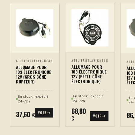
ATELIERDELAVIGNE38
ATELIERDELAVIGNE38
ATEL
ALLUMAGE POUR
ALLUMAGE POUR
ALL
103 ÉLECTRONIQUE
103 ÉLECTRONIQUE
103
12V (PETIT CÔNE
12V (GROS CÔNE
12V 
ÉLECTRONIQUE)
RUPTEUR)
ÉLE
En stock · expédié
En stock · expédié
En 
24-72h
24-72h
24-
68,80
37,60
VOIR
86
€
VOIR
€