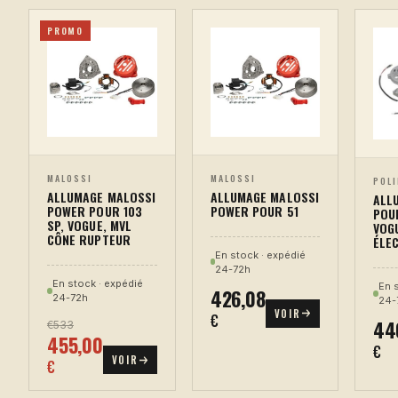
PROMO
MALOSSI
MALOSSI
POLI
ALLUMAGE MALOSSI
ALLUMAGE MALOSSI
ALL
POWER POUR 51
POWER POUR 103
POUR
SP, VOGUE, MVL
VOG
CÔNE RUPTEUR
ÉLE
En stock · expédié
24-72h
En stock · expédié
En 
426,08
24-72h
24-
VOIR
€
44
€533
455,00
€
VOIR
€